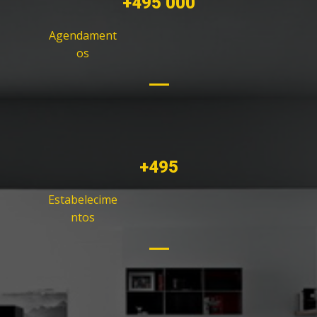
+500 000
Agendament
os
+500
Estabelecime
ntos